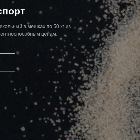
спорт
екольный в мешках по 50 кг из
рентноспособным ценам.