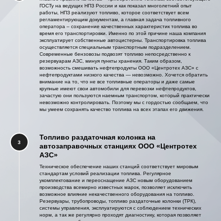
ГОСТу на ведущих НПЗ России и как показал многолетний опыт
работы, НПЗ реализуют топливо, которое соответствует всем
регламентирующим документам, а главная задача топливного
оператора – сохранение качественных характеристик топлива во
время его транспортировки. Именно по этой причине наша компания
эксплуатирует собственные автоцистерны. Транспортировка топлива
осуществляется специальным транспортным подразделением.
Современные бензовозы подвозят топливо непосредственно к
резервуарам АЗС, минуя пункты хранения. Таким образом,
возможность смешивать нефтепродукты ООО «Центротех АЗС» с
нефтепродуктами низкого качества — невозможно. Хочется обратить
внимание на то, что не все топливные операторы и даже самые
крупные имеют свои автомобили для перевозки нефтепродуктов,
зачастую они пользуются наемным транспортом, который практически
невозможно контролировать. Поэтому мы с гордостью сообщаем, что
мы умеем сохранять качество топлива на всех этапах его движения.
Топливо раздаточная колонка на
3
автозаправочных станциях ООО «Центротех
АЗС»
Техническое обеспечение наших станций соответствует мировым
стандартам условий реализации топлива. Регулярное
укомплектование и переоснащение АЗС новым оборудованием
производства всемирно известных марок, позволяет исключить
возможное влияние некачественного оборудования на топливо.
Резервуары, трубопроводы, топливо раздаточные колонки (ТРК),
системы управления, эксплуатируются с соблюдением технических
норм, а так же регулярно проходят диагностику, которая позволяет