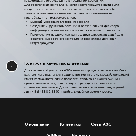
поддерживать оборудование в идеальном состоянии.
Для обеспечения контроля качества нефтепродуктов нами была
введена система контроля качества, которая включает в себя:
Лабораторный анализ качества топлива, поставляемого на
нефтебазу, и, отгружаемого с нее.
Высокий уровень подготовки персонала
Создание и функционирование «Горячей линии» для сбора
информации, в том числе и по качеству топлива от клиентов
Привлечение независимых контролирующих организаций для
скрытого, выборочного контроля на всех этапах движения
нефтепродуктов
Контроль качества клиентами
4
Для компании «Центротех АЗС» качество продукта является особенно
важным, мы открыты для наших клиентов, поэтому каждый, желающий
имеет возможность лично проверить топливо на наших АЗК. Мы
организовываем экскурсии, которые проводятся независимо от
количества участников. Достаточно позвонить по телефону горячей
линии 8 (84238) 2-33-03 и выбрать удобное время и место.
О компании
Клиентам
Сеть АЗС
AdBlue
Новости